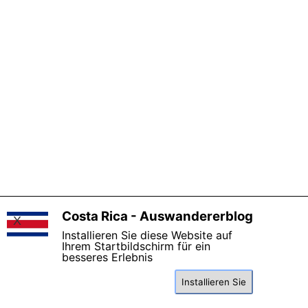
Costa Rica - Auswandererblog
X
Installieren Sie diese Website auf
Ihrem Startbildschirm für ein
besseres Erlebnis
Um unsere Webseite für Sie optimal zu gestalten, verwenden wir Cookies. Durch die weiter
lesen Sie hier
Nutzung stimmen Sie der Verwendung zu. Weitere Informationen
Installieren Sie
Einverstanden