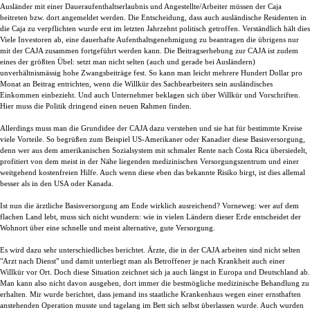
Ausländer mit einer Daueraufenthaltserlaubnis und Angestellte/Arbeiter müssen der Caja
beitreten bzw. dort angemeldet werden.
Die Entscheidung, dass auch ausländische Residenten in
die Caja zu verpflichten
wurde erst im letzten Jahrzehnt politisch getroffen. Verständlich hält dies
Viele Investoren ab, eine dauerhafte Aufenthaltsgenehmigung zu beantragen die übrigens nur
mit der CAJA zusammen fortgeführt werden kann.
Die Beitragserhebung zur CAJA ist zudem
eines der größten Übel: setzt man nicht selten (auch und gerade bei Ausländern)
unverhältnismässig hohe Zwangsbeiträge fest
.
So kann man leicht mehrere Hundert Dollar pro
Monat an Beitrag entrichten, wenn die
Willkür des Sachbearbeiters
sein
ausländisches
Einkommen einbezieht. Und auch Unternehmer beklagen sich über Willkür und Vorschriften.
Hier muss die Politik dringend einen neuen Rahmen finden.
Allerdings muss man die Grundidee der CAJA dazu verstehen und sie
hat für bestimmte Kreise
viele Vorteile. So begrüßen zum Beispiel US-Amerikaner oder Kanadier diese Basisversorgung,
denn wer aus dem amerikanischen Sozialsystem mit schmaler Rente nach Costa Rica übersiedelt,
profitiert von dem meist in der Nähe liegenden medizinischen Versorgungszentrum und einer
weitgehend kostenfreien Hilfe. Auch wenn diese eben das bekannte Risiko birgt, ist dies allemal
besser als in den USA oder Kanada.
Ist nun die ärztliche Basisversorgung am Ende wirklich ausreichend?
Vorneweg: w
er auf dem
flachen Land lebt, muss sich nicht wundern: wie in vielen Ländern dieser Erde entscheidet der
Wohnort über eine schnelle und meist alternative, gute Versorgung.
Es wird dazu sehr unterschiedliches berichtet. Ärzte, die in der CAJA arbeiten sind nicht selten
"Arzt nach Dienst" und damit unterliegt man als Betroffener je nach Krankheit auch einer
Willkür vor Ort. Doch diese Situation zeichnet sich ja auch längst in Europa und Deutschland ab.
Man kann also nicht davon ausgehen, dort immer die bestmögliche medizinische Behandlung zu
erhalten.
Mir wurde berichtet, dass jemand ins staatliche Krankenhaus wegen einer ernsthaften
anstehenden Operation musste und tagelang im Bett sich selbst überlassen wurde.
Auch wurden