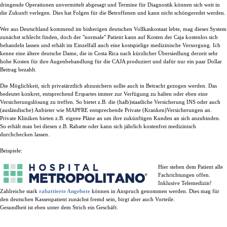
dringende Operationen unvermittelt abgesagt und Termine für Diagnostik können sich weit in
die Zukunft verlegen. Dies hat Folgen für die Betroffenen und kann nicht schöngeredet werden.
Wer aus Deutschland kommend im bisherigen deutschen Vollkaskostaat lebte, mag dieses System
zunächst schlecht finden, doch der "normale" Patient kann auf Kosten der Caja kostenlos sich
behandeln lassen und erhält im Einzelfall auch eine kostspielige medizinische Versorgung.
Ich
kenne eine ältere deutsche Dame, die in Costa Rica nach kürzlicher Übersiedlung derzeit sehr
hohe Kosten für ihre Augenbehandlung für die CAJA produziert und dafür nur ein paar Dollar
Beitrag bezahlt.
Die Möglichkeit, sich privatärztlich abzusichern sollte auch in Betracht gezogen werden. Das
bedeutet konkret, entsprechend Erspartes immer zur Verfügung zu halten oder eben eine
Versicherungslösung zu treffen.
So bietet z.B. die (halb)staatliche Versicherung INS oder auch
(ausländische) Anbieter wie MAPFRE entsprechende Private (Kranken)Versicherungen an.
Private Kliniken bieten z.B. eigene Pläne an um ihre zukünftigen Kunden an sich anzubinden.
So erhält man bei diesen z.B. Rabatte oder kann sich jährlich kostenfrei medizinisch
durchchecken lassen.
Beispiele:
Hier stehen dem Patient alle
Fachrichtungen offen.
Inklusive Telemedizin!
Zahlreiche stark
rabattierte Angebote
können in Anspruch genommen werden. Dies mag für
den deutschen Kassenpatient zunächst fremd sein, birgt aber auch Vorteile.
Gesundheit ist eben unter dem Strich ein Geschäft.