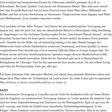
Und trotzdem sind beispielsweise Kosten für Zahnersatz erheblich günstiger als z.B. in
Deutschland. Bei bester Qualität. Und einem viel effizienteren Ablauf. Man stellt auch schnell
fest, dass Freundlichkeit und Service beim Personal einen festen Platz haben. Hilfsmittel wie
Brillen sind hier in bester Ausführung zu bekommen. Vergleichsweise teuer dagegen sind Pillen
und Medikamente, da sie meistens importiert werden.
Und nachdem ich hier selbst "Kenner" und Nutzer der privatzahnärztlichen Versorgung seit
langem bin, steht für mich fest, dass ein zahnärztlicher Besuch in Deutschland völlig überflüssig
ist. Angefangen von der einfachen Terminvergabe bis hin "zum kleinen Plausch danach": auf das
deutschen System kann ich heute gerne verzichten, da hier einfach die bessere Arbeit geleistet
wird. Dasselbe bei der Brille, die ich hartnäckig bislang in der alten Heimat fertigen lies.
Mittlerweile bieten schicke Optikerketten modernste Vermessung und beste Qualität zu einem
vergleichbaren Preis obwohl man (wie in meinem Fall) die Gläser in Europa fertigen lässt.
Ein
Freund musste sich einer hochkomplizierten Operation wegen diverser Bandscheibenvorfälle
ungeplant und schnell unterziehen. Diese Art der Operation gilt (auch in Deutschland) als
Königsklasse der Chirurgie. Und der ihn operierende Arzt machte seinen Job mit vollem Erfolg
und lobte die Professionalität. Ende gut, alles gut.
Ein kaum bekannter Fakt: alternative Medizin und allerlei dazu passende Mittelchen haben sich
längst ihren Platz neben der Schulmedizin im Land erobert. An vielen Ecken gibt es sogenannte
Macrobióticas, in denen naturheilkundliches zu finden ist.
FAZIT
Die medizinische Versorgung in Costa Rica aus der Sicht des Ausländers steht auf festen Beinen
und die Angebote zur medizinischen Versorgung nehmen zu.
Leider gestattet die staatliche Caja
auch bei bester Eigenabsicherung kein Entrinnen aus der Beitragspflicht. Egal wie gut man für
sich vorsorgt, man bleibt als Inhaber einer dauerhaften Aufenthaltsgenehmigung "in den
Fängen" dieser Institution und muss seinen monatlichen Obolus entrichten. Dies ist i
m nahen