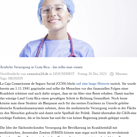
Direkt zum Seiteninhalt
Ärztliche Versorgung in Costa Rica - das sollte man wissen
Veröffentlicht von
costarica24.de
in
GESUNDHEIT
· Freitag 26 Dez 2025 ·
Minuten
Tags:
MEDIZIN
L
a
Caja Costarricense de Seguro Social
(CCSS) blickt
auf eine lange Historie
zurück. Sie wurde
bereits am 1.11.1941 gegründet und sollte die Menschen vor den finanziellen Folgen einer
Krankheit schützen und auch dafür sorgen, dass sie im Alter eine Rente erhalten. Damit machte
das winzige Land Costa Rica einen gewaltigen Schritt in Richtung Gesundheit. Noch heute
könnte man diese Struktur als Blaupause auch für das meines Erachtens zu Unrecht gelobte
deutsche Krankenkassensystem nehmen, denn die medizinische Versorgung wurde in der Fläche
zu den Menschen gebracht und damit nicht Spielball der Politik.
Damit übernahm die CAJA eine
wichtige Funktion, die er bis heute hat und die von keiner Regierung jemals gekippt wurde.
Die Idee der flächendeckenden Versorgung
der Bevölkerung
im Krankheitsfall mit
medizinischen, dezentralen Zentren (EBAIS) könnte man sogar noch heute als revolutionär