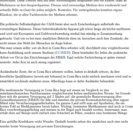
bezeichnen. Diese Zentren sind mit dem Notwendigsten ausgestattet und ein kleines Team an
Medizinern ist dort Ansprechpartner. Ebenso wird notwendige Medizin dort verabreicht und
schnelle Hilfe ist (fast) für jeden möglich. Kostenlos. Für weitergehendes bestehen eigene
Kliniken, die in allen Fachbereiche der Medizin arbeiten.
Die politische Selbständigkeit der CAJA bietet aber auch Entscheidungen außerhalb des
vernünftigen Rahmens. Dieser behördenähnliche Apparat gilt schon lange als höchst ineffizient
und wird mit Korruption und Geldverschwendung medial fast ständig in Zusammenhang
gebracht. Und wie es bei einer staatlichen Behörde eben ist, herrschen auch hier Zustände, die
nicht immer das Wohl der Menschen im
Auge haben.
Was man wissen sollte: wer als Arzt in Costa Rica arbeiten will, durchläuft eine vergleichsweise
harte Ausbildung nach seinem Studium (
UCIMED
). Diese beinhaltet für Jeden die praktische
Arbeit vor Ort in den Einrichtungen der EBAIS. Egal welche Fachrichtung er später einmal
anstrebt. Jeder Arzt ist auch streng registriert.
Ausländische Ärzte, die in Costa Rica arbeiten wollen, haben es deshalb schwer, da ihre
berufliche Qualifikation (soweit mir bekannt) in Costa Rica nicht einfach anerkannt wird und er
tatsächlich nochmals studieren muss. Allerdings kann er dafür Ausländer behandeln.
Die medizinische Versorgung in Costa Rica liegt auf einem im Vergleich zu den
mittelamerikanischen Nachbarstaaten vergleichsweise hohen medizinischen Niveau. Im Grunde
baut sich die gesamte Versorgung auf 2 Säulen auf: die gesetzliche Basisversorgung über
Gesundheitszentren (EBAIS) für Alle und daneben die private Kostenabsicherung über eigene
Mittel oder Versicherungsgesellschaften. Im ganzen Land trifft man auf Apotheken, die ein
breites Feld an Medikamenten bereit halten. Wichtig: bestimmte Medikamente sind auch in Costa
Rica verschreibungspflichtig und müssen in der Regel auch bezahlt werden. Interessant: man
erhält eben auf Rezept nicht einfach eine Schachtel an Pillen, sondern eine bestimmte Menge.
Eine gefüllte Kreditkarte wirkt Wunder.
Deshalb besteht neben der staatlichen auch eine nicht
minder breite Versorgung mit privaten Einrichtungen.