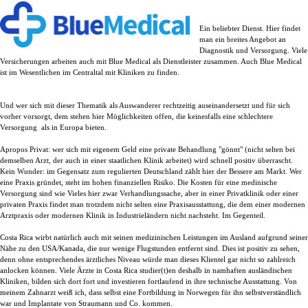
Ein beliebter Dienst. Hier findet
man ein breites Angebot an
Diagnostik und Versorgung. Viele
Versicherungen arbeiten auch mit Blue Medical als Dienstleister zusammen. Auch Blue Medical
ist im Wesentlichen im Centraltal mit Kliniken zu finden.
Und wer sich mit dieser Thematik als Auswanderer rechtzeitig auseinandersetzt und für sich
vorher vorsorgt, dem stehen hier Möglichkeiten offen, die keinesfalls eine schlechtere
Versorgung als in Europa bieten.
Apropos Privat: wer sich mit eigenem Geld eine private Behandlung "gönnt" (nicht selten bei
demselben Arzt, der auch in einer staatlichen Klinik arbeitet) wird schnell positiv überrascht.
Kein Wunder: im Gegensatz zum regulierten Deutschland zählt hier der Bessere am Markt. Wer
eine Praxis gründet, steht im hohen finanziellen Risiko.
Die Kosten für eine medinische
Versorgung sind wie Vieles hier zwar Verhandlungssache, aber in einer Privatklinik oder einer
privaten Praxis findet man trotzdem nicht selten eine Praxisausstattung, die dem einer modernen
Arztpraxis oder modernen Klinik in Industrieländern nicht nachsteht. Im Gegenteil.
Costa Rica wirbt natürlich auch mit seinen medizinischen Leistungen im Ausland aufgrund seiner
Nähe zu den USA/Kanada, die nur wenige Flugstunden entfernt sind. Dies ist positiv zu sehen,
denn ohne entsprechendes ärztliches Niveau würde man dieses Klientel gar nicht so zahlreich
anlocken können. Viele Ärzte in Costa Rica studier(t)en deshalb in namhaften ausländischen
Kliniken, bilden sich dort fort und investieren fortlaufend in ihre technische Ausstattung.
Von
meinem Zahnarzt weiß ich, dass selbst eine Fortbildung in Norwegen für ihn selbstverständlich
war und Implantate von Straumann und Co. kommen.